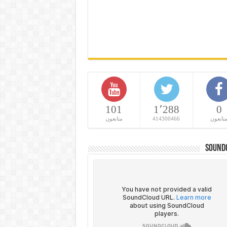
101
1٬288
0
تابعون
414300466
متابعون
Sound