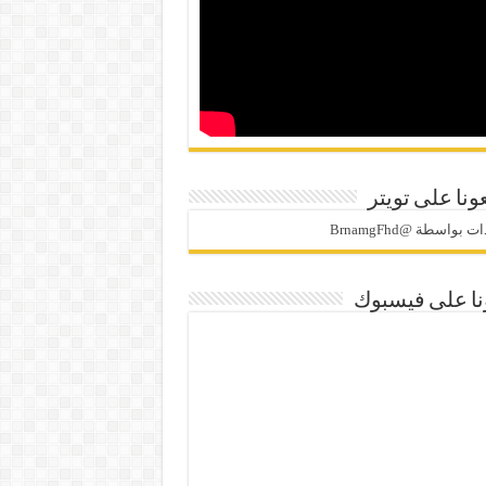
ونا على تويتر
 بواسطة @BrnamgFhd
نا على فيسبوك