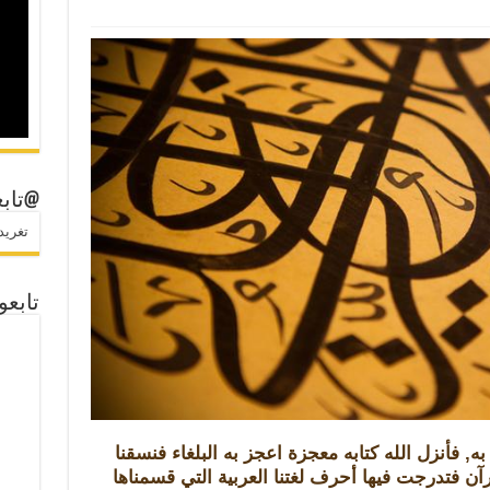
@تابع
تغريدات
تابعو
ه, فأنزل الله كتابه معجزة اعجز به البلغاء فنسقنا
رآن فتدرجت فيها أحرف لغتنا العربية التي قسمناها