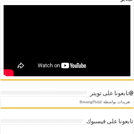
@تابعونا على تويتر
تغريدات بواسطة @BrnamgFhd
تابعونا على فيسبوك