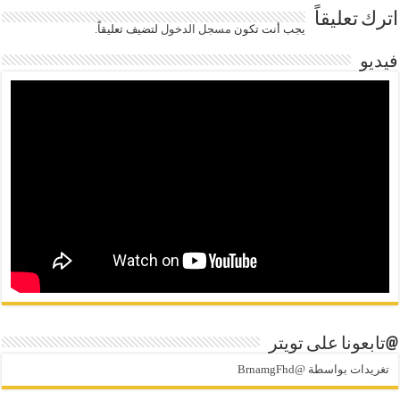
اترك تعليقاً
يجب أنت تكون
مسجل الدخول
لتضيف تعليقاً.
فيديو
@تابعونا على تويتر
تغريدات بواسطة @BrnamgFhd