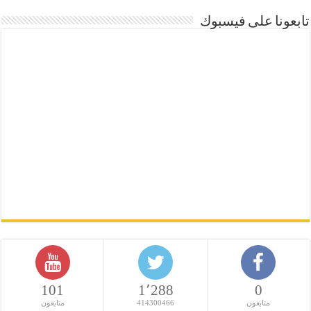
تابعونا على فيسبوك
101
1٬288
0
متابعون
414300466
متابعون