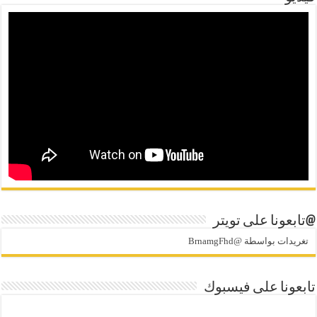
@تابعونا على تويتر
تغريدات بواسطة @BrnamgFhd
تابعونا على فيسبوك