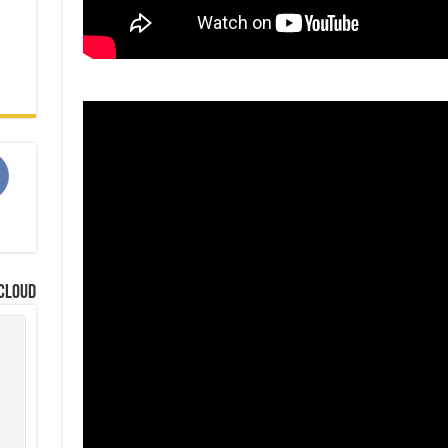
م
Cloud