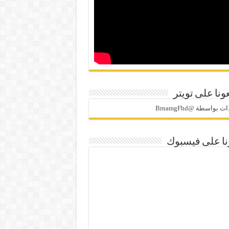
ونا على تويتر
 بواسطة @BrnamgFhd
نا على فيسبوك