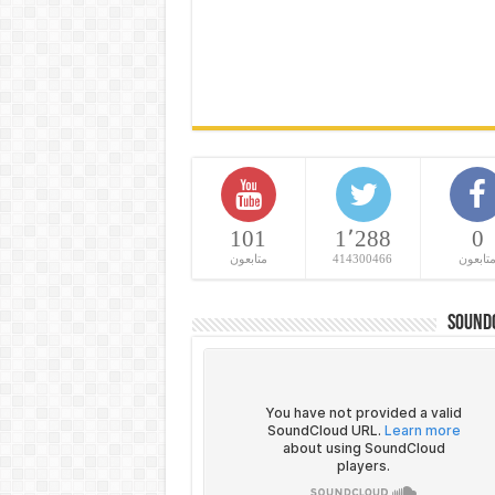
101
1٬288
0
تابعون
414300466
متابعون
Sound