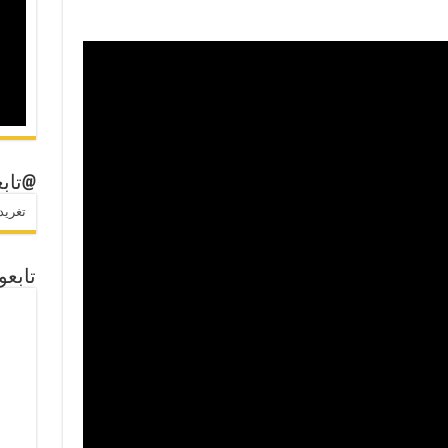
@تابع
تغريدات
تابعو