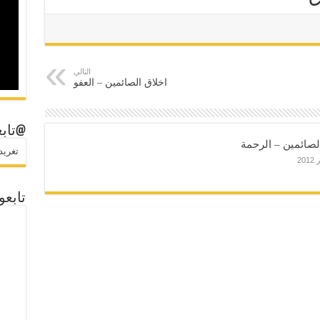
التالي
اخلاق الصائمين – العفو
@تابع
لصائمين – الرحمة
تغريدات
تابعو