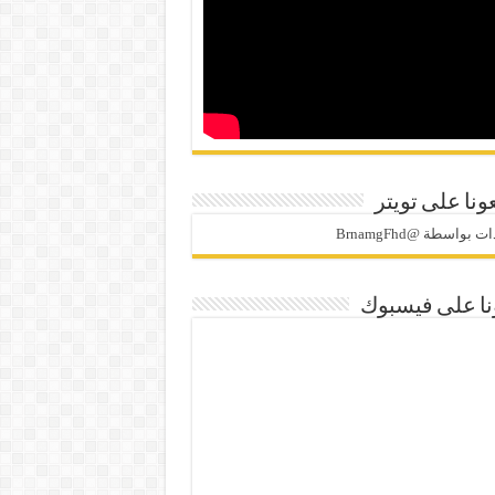
ونا على تويتر
 بواسطة @BrnamgFhd
نا على فيسبوك