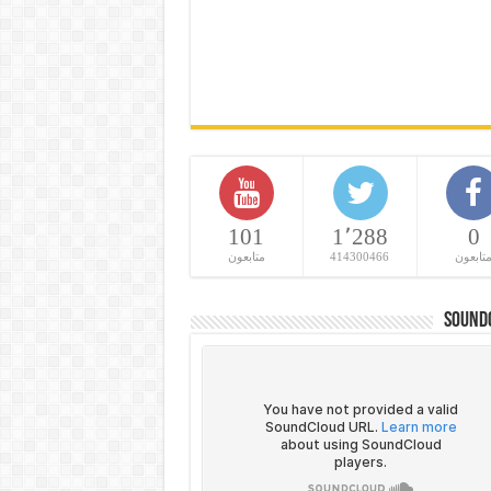
101
1٬288
0
تابعون
414300466
متابعون
Sound