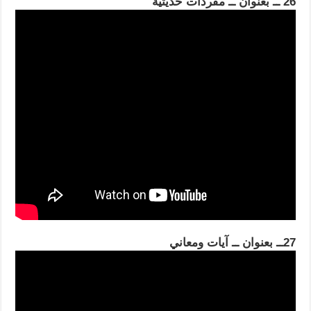
26 ــ بعنوان ــ مفردات حديثية
27ــ بعنوان ــ آيات ومعاني