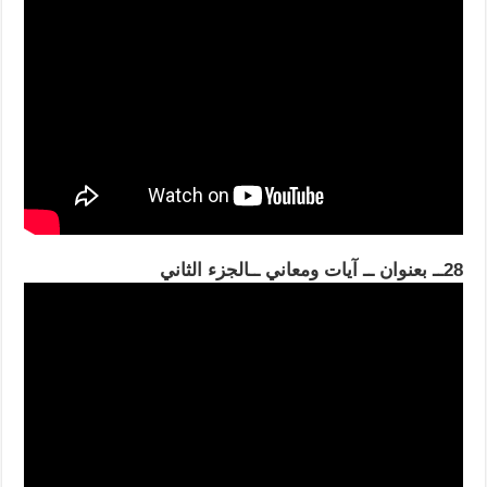
28ــ بعنوان ــ آيات ومعاني ــالجزء الثاني