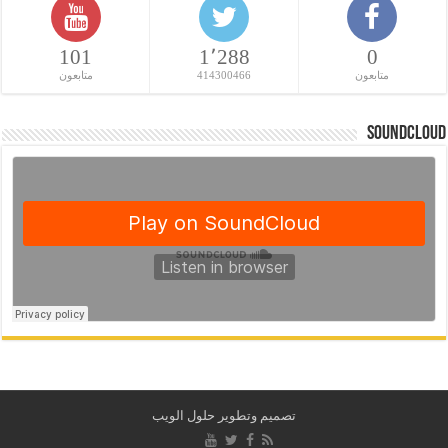
101
1٬288
0
متابعون
414300466
متابعون
SoundCloud
تصميم وتطوير حلول الويب