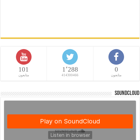
101
1٬288
0
متابعون
414300466
متابعون
SoundCloud