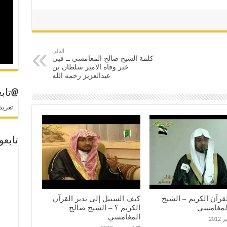
التالي
كلمة الشيخ صالح المغامسي ــ فيي
خبر وفاة الامير سلطان بن
عبدالعزيز رحمه الله
@تابع
تغريدات
تابعو
رآن الكريم – الشيخ
كيف السبيل إلى تدبر القرآن
لمغامسي
الكريم ؟ – الشيخ صالح
المغامسي