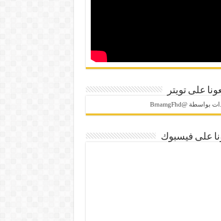
ونا على تويتر
 بواسطة @BrnamgFhd
نا على فيسبوك