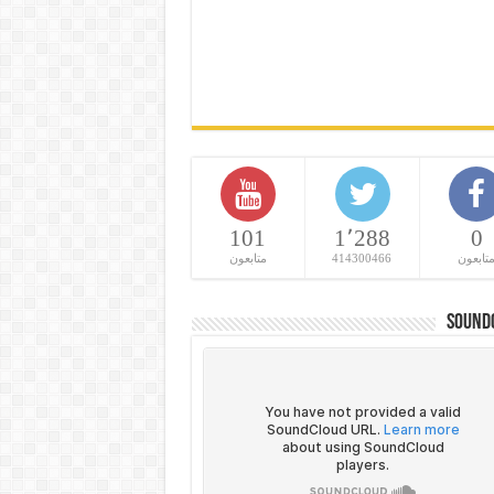
101
1٬288
0
تابعون
414300466
متابعون
Sound