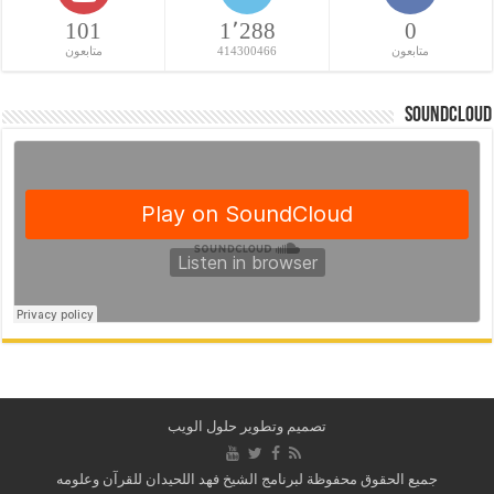
101
1٬288
0
متابعون
414300466
متابعون
SoundCloud
تصميم وتطوير حلول الويب
جميع الحقوق محفوظة لبرنامج الشيخ فهد اللحيدان للقرآن وعلومه