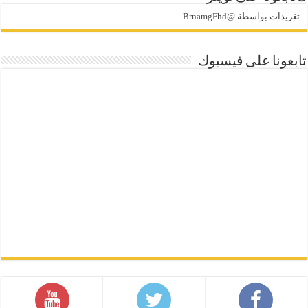
تغريدات بواسطة @BrnamgFhd
تابعونا على فيسبوك