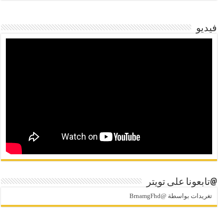
فيديو
@تابعونا على تويتر
تغريدات بواسطة @BrnamgFhd