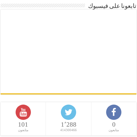
تابعونا على فيسبوك
101
1٬288
0
متابعون
414300466
متابعون