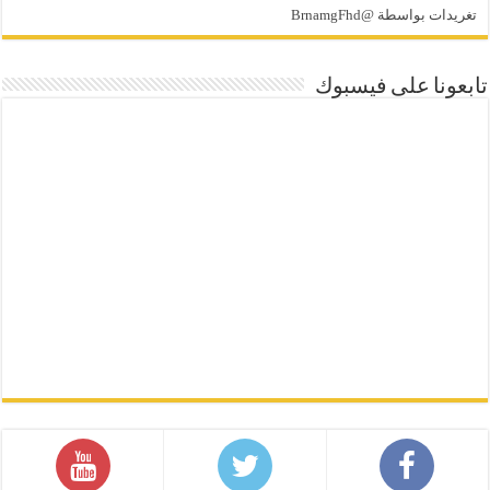
تغريدات بواسطة @BrnamgFhd
تابعونا على فيسبوك