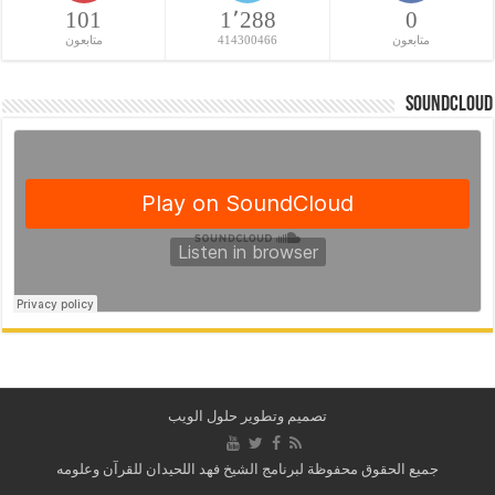
101
1٬288
0
متابعون
414300466
متابعون
SoundCloud
تصميم وتطوير حلول الويب
جميع الحقوق محفوظة لبرنامج الشيخ فهد اللحيدان للقرآن وعلومه