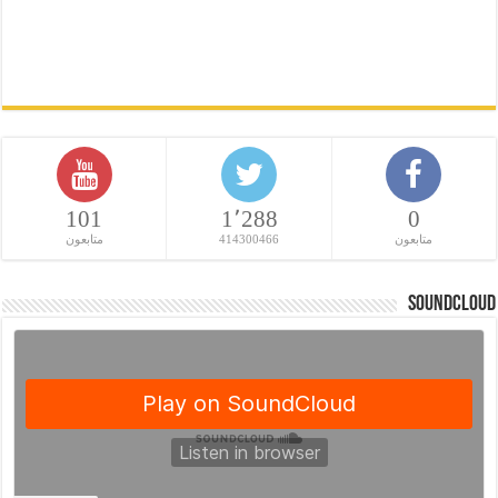
101
1٬288
0
متابعون
414300466
متابعون
SoundCloud