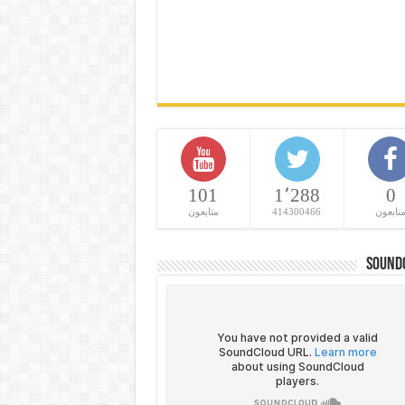
101
1٬288
0
تابعون
414300466
متابعون
Sound