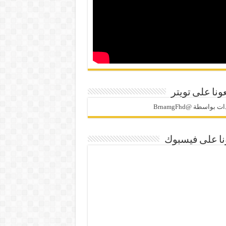
ونا على تويتر
 بواسطة @BrnamgFhd
نا على فيسبوك