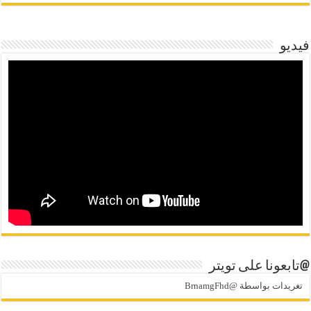
فيديو
@تابعونا على تويتر
تغريدات بواسطة @BrnamgFhd