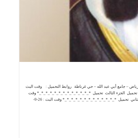
لرياض – جامع أبي عبد الله – حي غرناطة روابط التحميل : وقت البث
جزء الثاني تحميل الجزء الثالث تحميل *_*_*_*_*_*_*_*_*_*_*_*_* وقت
البث : 25-9-1432 هـ الجزء الأول تحميل الجزء الثاني تحميل *_*_*_*_*_*_*_*_*_*_*_*_* وقت البث : 26-9-