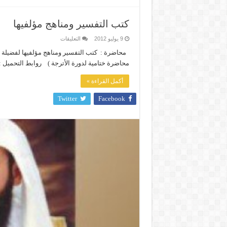
كتب التفسير ومناهج مؤلفيها
على
9 يوليو 2012
التعليقات
كتب
التفسير
محاضرة : كتب التفسير ومناهج مؤلفيها لفضيلة الش
ومناهج
محاضرة ختامية لدورة الأترجة ) روابط التحميل 
مؤلفيها
مغلقة
أكمل القراءة »
Twitter
Facebook