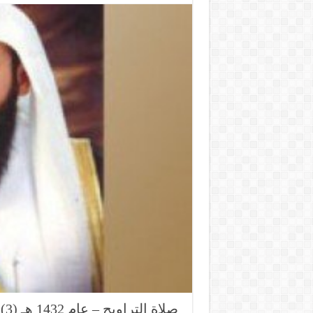
صلاة التراويح – عام 1432 هـ (3)