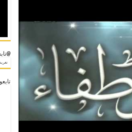
@تابع
تغريدات
تابعو