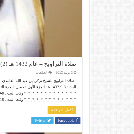
صلاة التراويح – عام 1432 هـ (2)
على
2 يوليو 2012
التعليقات
صلاة
التراويح
صلاة التراويح للشيخ تركي بن عبد الله الغامدي
–
البث : 8-9-1432 هـ الجزء الأول تحميل
عام
1432
هـ
(2)
*_*_*_*_*_*_*_*_*_*_*_*_* وقت البث : 10-9-1432 هـ الجزء الأول …
مغلقة
أكمل القراءة »
Twitter
Facebook