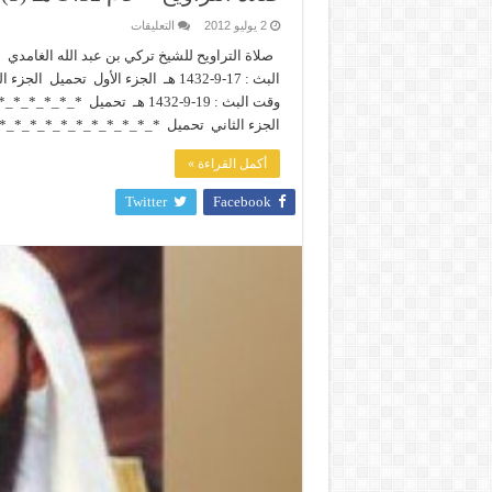
على
2 يوليو 2012
التعليقات
صلاة
التراويح
صلاة التراويح للشيخ تركي بن عبد الله الغامدي
–
البث : 17-9-1432 هـ الجزء الأول 
عام
1432
هـ
(3)
الجزء الثاني تحميل *_*_*_*_*_*_*_*_*_*_*
مغلقة
أكمل القراءة »
Twitter
Facebook