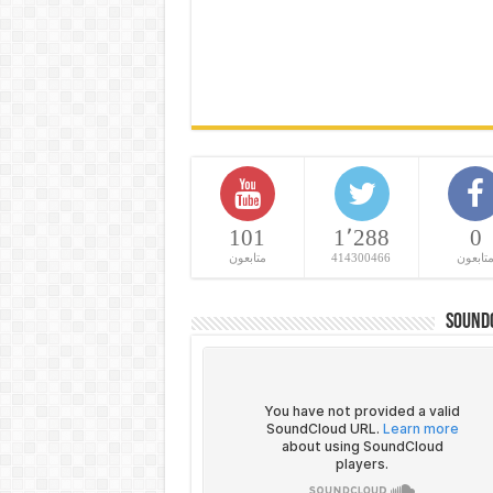
101
1٬288
0
تابعون
414300466
متابعون
Sound