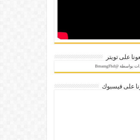
ونا على تويتر
 بواسطة @BrnamgFhd
نا على فيسبوك