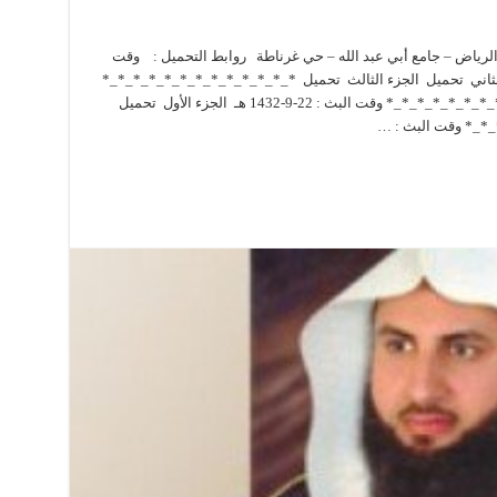
 الرياض – جامع أبي عبد الله – حي غرناطة روابط التحميل : وقت
تحميل الجزء الثاني تحميل الجزء الثالث تحميل *_*_*_*_*_*_*_*_*_*_*_*_*
وقت البث : 19-9-1432 هـ تحميل *_*_*_*_*_*_*_*_*_*_*_*_* وقت البث : 22-9-1432 هـ الجزء الأول تحميل
_*_* وقت البث : …