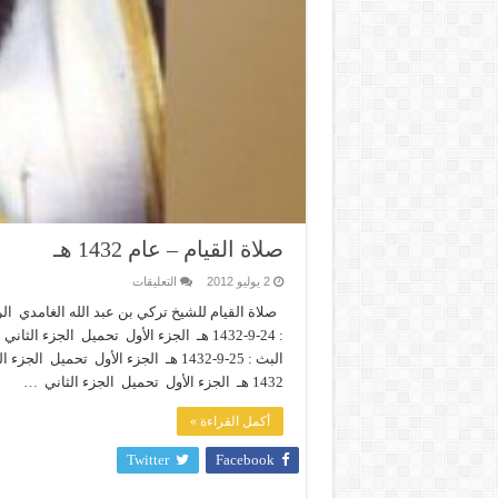
صلاة القيام – عام 1432 هـ
على
2 يوليو 2012
التعليقات
صلاة
القيام
صلاة القيام للشيخ تركي بن عبد الله الغامدي ا
–
: 24-9-1432 هـ الجزء الأول تحميل ال
عام
1432
هـ
مغلقة
1432 هـ الجزء الأول تحميل الجزء الثاني …
أكمل القراءة »
Twitter
Facebook