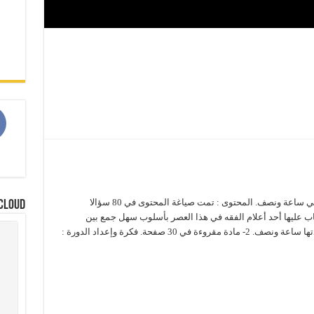
م
دورة مكثفة في فقه الصيام مدة الدورة : الدورة في ساعة ونصف. المحتوى : تمت صياغة المحتوى في 80 سؤالا
Cloud
اب عليها أحد أعلام الفقه في هذا العصر بأسلوب سهل جمع بين
التحرير والتأصيل. مواد الدورة : 1- مادة صوتية مدتها ساعة ونصف. 2- مادة مقروءة في 30 صفحة. فكرة وإعداد الدورة :