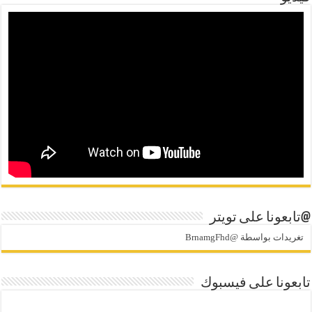
@تابعونا على تويتر
تغريدات بواسطة @BrnamgFhd
تابعونا على فيسبوك