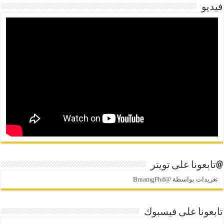
فيديو
@تابعونا على تويتر
تغريدات بواسطة @BrnamgFhd
تابعونا على فيسبوك