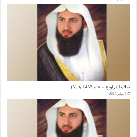
صلاة التراويح – عام 1432 هـ (3)
2 يوليو 2012