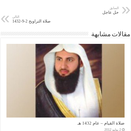
السابق
حل عاجل
التالي
صلاة التراويح 2-9-1432
مقالات مشابهة
صلاة القيام – عام 1432 هـ
2 يوليو 2012