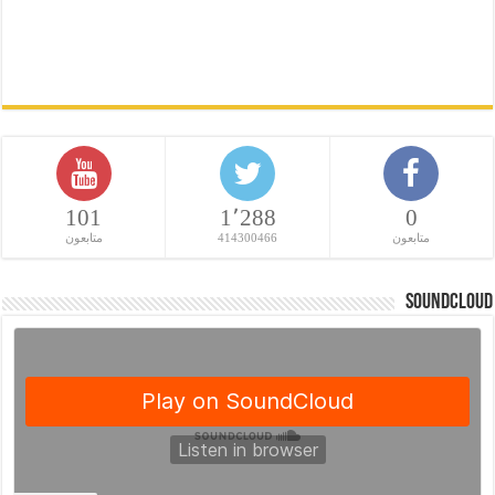
101
1٬288
0
متابعون
414300466
متابعون
SoundCloud