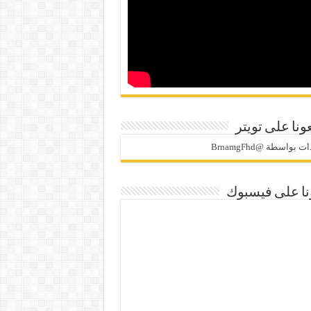
ونا على تويتر
 بواسطة @BrnamgFhd
نا على فيسبوك