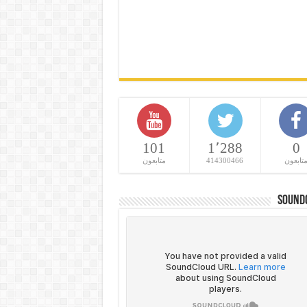
101
1٬288
0
تابعون
414300466
متابعون
Sound